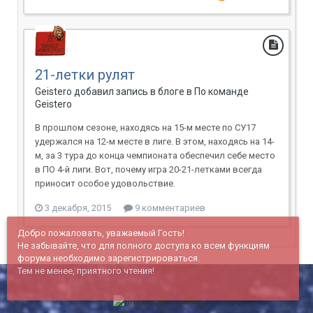
21-летки рулят
Geistero добавил запись в блоге в
По команде
Geistero
В прошлом сезоне, находясь на 15-м месте по СУ17
удержался на 12-м месте в лиге. В этом, находясь на 14-
м, за 3 тура до конца чемпионата обеспечил себе место
в ПО 4-й лиги. Вот, почему игра 20-21-летками всегда
приносит особое удовольствие.
3 декабря, 2015
9 комментариев
Добро пожаловать, уважаемый Гость!
Не забывайте, что для полного доступа ко всем функциям
форума необходимо зарегистрироваться.
Тем не менее, приятного чтения!
© c 2005 г. Команда haportal.ru