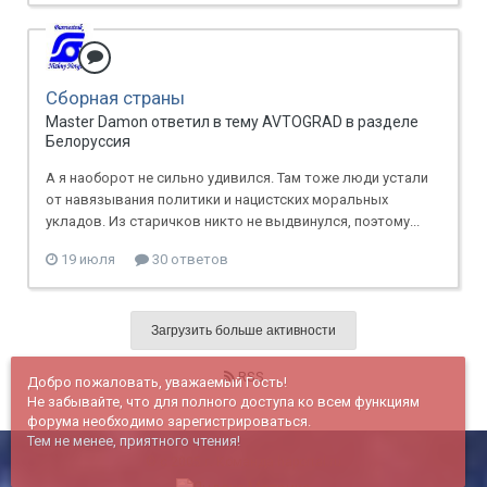
Сборная страны
Master Damon ответил в тему AVTOGRAD в разделе
Белоруссия
А я наоборот не сильно удивился. Там тоже люди устали
от навязывания политики и нацистских моральных
укладов. Из старичков никто не выдвинулся, поэтому...
19 июля
30 ответов
Загрузить больше активности
RSS
Добро пожаловать, уважаемый Гость!
Не забывайте, что для полного доступа ко всем функциям
форума необходимо зарегистрироваться.
Тем не менее, приятного чтения!
© c 2005 г. Команда haportal.ru