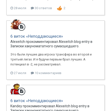
28 июля
30 ответов
2
6 виток «Неподдающиеся»
Alexeitch прокомментировал Alexeitch blog entry в
Записки хакуномататного сумасшедшего.
Это были лучшие два игрока трансфера во второй и
третьей лигах. И я будучи первым брал лучших. А
потенциал в -2, не рассматривал.
27 июля
10 комментариев
6 виток «Неподдающиеся»
Kandey прокомментировал Alexeitch blog entry в
Записки хакуномататного сумасшедшего.