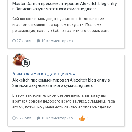
Master Damon прокомментировал Alexeitch blog entry
в
Записки хакуномататного сумасшедшего.
Сейчас кончились дни, когда можно было пачками
игроков с нужным паспортом покупать. Поэтому
рекомендую, накопив бабло тратить его соразмерно...
27 июля
10 комментариев
6 виток «Неподдающиеся»
Alexeitch прокомментировал Alexeitch blog entry в
Записки хакуномататного сумасшедшего.
В этом заключительном сезоне начала витка купил
вратаря совсем недорого всего за лярд с лишним. Раба
его 98, пот -1, но у меня есть свитер и попозже сделаю...
26 июля
10 комментариев
1