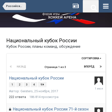
Российские лиги
Национальный кубок России
Кубок России, планы команд, обсуждение
СОРТИРОВКА
НАЗАД
ВПЕРЁД
Страница 1 из 3
Национальный кубок России
1
2
3
4
9
1
Автор:
Geistero
,
25 ноября, 2017
июля
222
ответа
186 814
просмотра
Национальный кубок России 71-й сезон