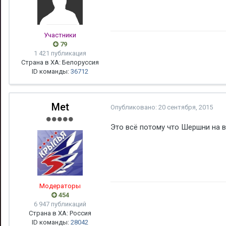
Участники
79
1 421 публикация
Страна в ХА: Белоруссия
ID команды:
36712
Met
Опубликовано:
20 сентября, 2015
Это всё потому что Шершни на в
Модераторы
454
6 947 публикаций
Страна в ХА: Россия
ID команды:
28042