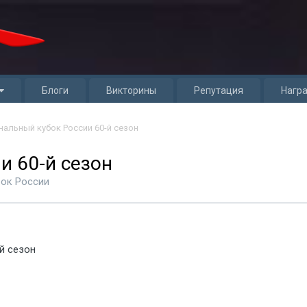
Блоги
Викторины
Репутация
Нагр
нальный кубок России 60-й сезон
и 60-й сезон
ок России
й сезон