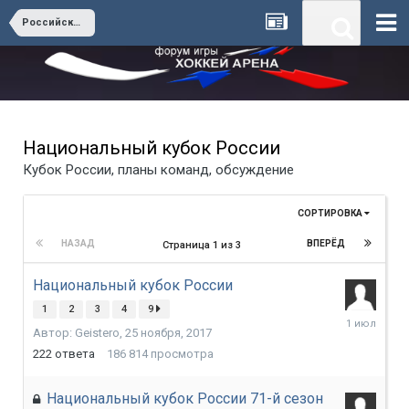
Российские лиги
Национальный кубок России
Кубок России, планы команд, обсуждение
СОРТИРОВКА
НАЗАД
ВПЕРЁД
Страница 1 из 3
Национальный кубок России
1
2
3
4
9
1
Автор:
Geistero
,
25 ноября, 2017
июля
222
ответа
186 814
просмотра
Национальный кубок России 71-й сезон