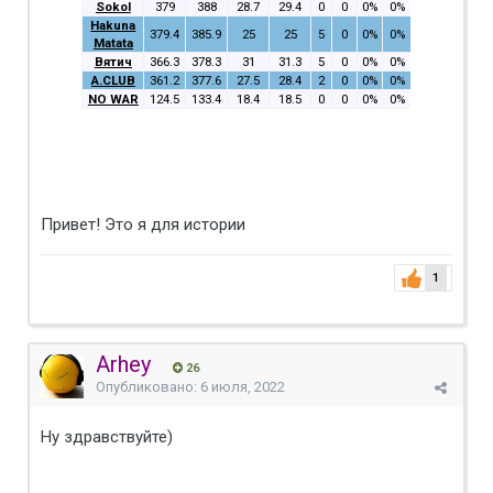
Sokol
379
388
28.7
29.4
0
0
0%
0%
Hakuna
379.4
385.9
25
25
5
0
0%
0%
Matata
Вятич
366.3
378.3
31
31.3
5
0
0%
0%
A.CLUB
361.2
377.6
27.5
28.4
2
0
0%
0%
NO WAR
124.5
133.4
18.4
18.5
0
0
0%
0%
Привет! Это я для истории
1
Arhey
26
Опубликовано:
6 июля, 2022
Ну здравствуйте)