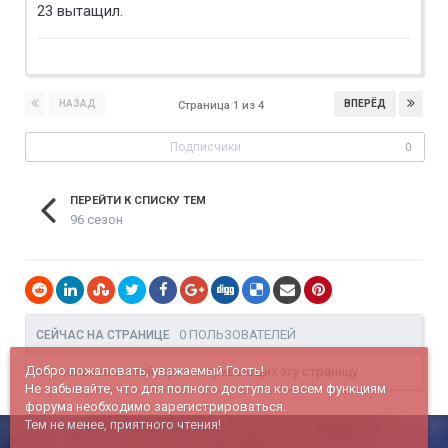
23 вытащил.
НАЗАД
ВПЕРЁД
Страница 1 из 4
Подписчики
0
ПЕРЕЙТИ К СПИСКУ ТЕМ
96 сезон
0 ПОЛЬЗОВАТЕЛЕЙ
СЕЙЧАС НА СТРАНИЦЕ
Добро пожаловать, уважаемый Гость!
Нет пользователей, просматривающих эту страницу
Не забывайте, что для полного доступа ко всем функциям
форума необходимо зарегистрироваться.
Тем не менее, приятного чтения!
© c 2005 г. Команда haportal.ru