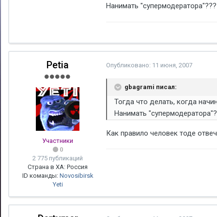
Нанимать "супермодератора"??
Petia
Опубликовано:
11 июня, 2007
gbagrami писал:
Тогда что делать, когда начи
Нанимать "супермодератора"
Как правило человек тоде отвеча
Участники
0
2 775 публикаций
Страна в ХА: Россия
ID команды:
Novosibirsk
Yeti