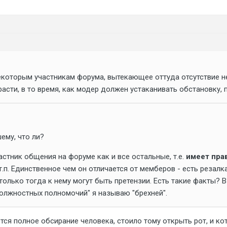
которым участникам форума, вытекающее оттуда отсутствие н
сти, в то время, как модер должен устаканивать обстановку, п
ему, что ли?
стник общения на форуме как и все остальные, т.е.
имеет пра
.п. Единственное чем он отличается от мемберов - есть резалка
только тогда к нему могут быть претензии. Есть такие факты? 
олжностных полномочий" я называю "брехней".
тся полное обсирание человека, стоило тому открыть рот, и ко