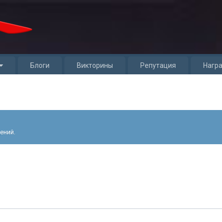
Блоги
Викторины
Репутация
Нагр
ений.