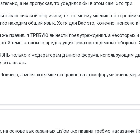
тельно, а не пропускал, то убедился бы в этом сам. Это три.
спытываю никакой неприязни, т.к. по моему мнению он хороший
о находим общий язык. Хотя для Вас это, конечно, нонсенс и Ва
же правил, я ТРЕБУЮ вынести предупреждения, а некоторых и 
этой теме, а также в предыдущих темах молодежных сборных. Э
Ь только к модераторам данного форума, использующим дво
 Это шесть.
 Ловчего, а меня, хотя мне все равно на этом форуме очень мерз
!
ше, на основе высказанных Lis'ом-же правил требую наказания Л