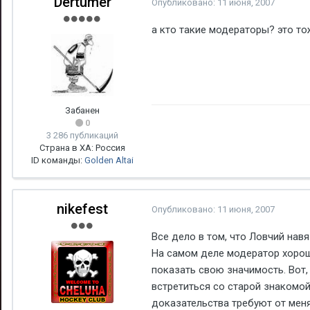
Dertumer
Опубликовано:
11 июня, 2007
а кто такие модераторы? это т
Забанен
0
3 286 публикаций
Страна в ХА: Россия
ID команды:
Golden Altai
nikefest
Опубликовано:
11 июня, 2007
Все дело в том, что Ловчий нав
На самом деле модератор хорош 
показать свою значимость. Вот
встретиться со старой знакомой
доказательства требуют от меня