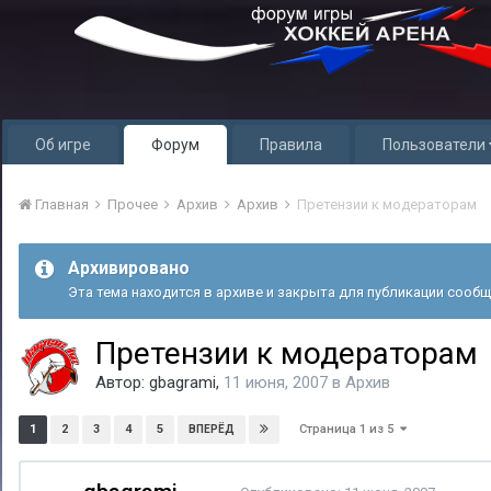
Об игре
Форум
Правила
Пользователи
Главная
Прочее
Архив
Архив
Претензии к модераторам
Архивировано
Эта тема находится в архиве и закрыта для публикации сообщ
Претензии к модераторам
Автор:
gbagrami
,
11 июня, 2007
в
Архив
Страница 1 из 5
1
2
3
4
5
ВПЕРЁД