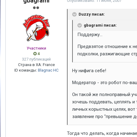
gbagrami
Опубликовано:
11 июня, 2007
Duzzy писал:
gbagrami писал:
Поддержу...
Предвзятое отношение к не
Участники
подколки, разжигающие стра
4
327 публикаций
Страна в ХА: France
ID команды:
Blagnac HC
Ну нифига себе!
Модератор - это робот по-ваш
Он такой же полноправный уча
хочешь поддевать, цеплять и т
личных корыстных целях, вот 
заявление про "превышение д
Тогда что делать, когда начинае