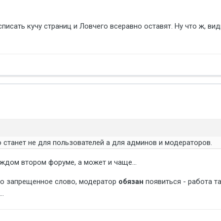
исписать кучу страниц и Ловчего всеравно оставят. Ну что ж, в
 станет не для пользователей а для админов и модераторов.
аждом втором форуме, а может и чаще...
но запрещенное слово, модератор
обязан
появиться - работа так
..