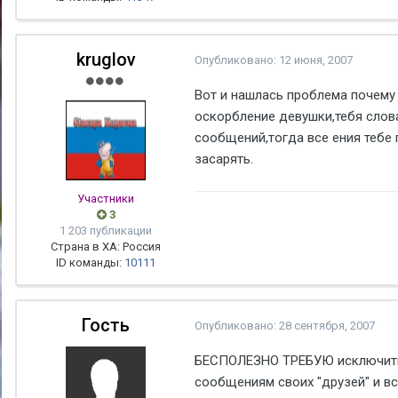
kruglov
Опубликовано:
12 июня, 2007
Вот и нашлась проблема почему 
оскорбление девушки,тебя слова
сообщений,тогда все ения тебе 
засарять.
Участники
3
1 203 публикации
Страна в ХА: Россия
ID команды:
10111
Гость
Опубликовано:
28 сентября, 2007
БЕСПОЛЕЗНО ТРЕБУЮ исключить 
сообщениям своих "друзей" и вс