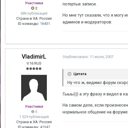
Участники
потертые записи.
2
686 публикаций
Но мне тут сказали, что я могу 
Страна в ХА: Россия
админов и модераторов.
ID команды:
16431
VladimirL
Опубликовано:
11 июня, 2007
V.16 RUS
Цитата
Ну что ж, видимо форум скоро
Гыыы))) а эту фразу я видел в к
На самом деле, если произнесе
Участники
0
нормальное общение на форуме.
1 529 публикаций
Страна в ХА: Россия
ID команды:
41347