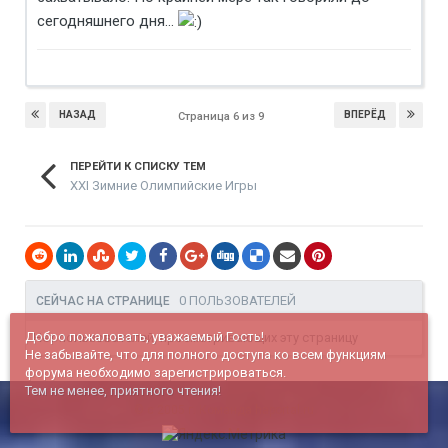
сегодняшнего дня...
НАЗАД
ВПЕРЁД
Страница 6 из 9
ПЕРЕЙТИ К СПИСКУ ТЕМ
XXI Зимние Олимпийские Игры
0 ПОЛЬЗОВАТЕЛЕЙ
СЕЙЧАС НА СТРАНИЦЕ
Добро пожаловать, уважаемый Гость!
Нет пользователей, просматривающих эту страницу
Не забывайте, что для полного доступа ко всем функциям
форума необходимо зарегистрироваться.
Тем не менее, приятного чтения!
© c 2005 г. Команда haportal.ru