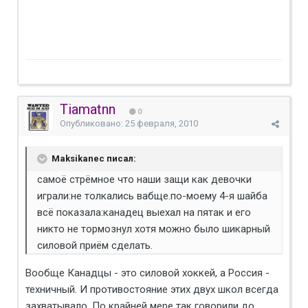
Tiamatnn
0
Опубликовано:
25 февраля, 2010
Maksikanec писал:
самоё стрёмное что наши защи как девочки
играли:не толкались вабще.по-моему 4-я шайба
всё показала:канадец выехал на пятак и его
никто не тормознул хотя можно было шикарный
силовой приём сделать.
Вообще Канадцы - это силовой хоккей, а Россия -
техничный. И противостояние этих двух школ всегда
захватывало. По крайней мере так говорили до