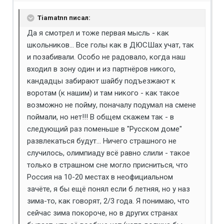
Tiamatnn писал:
Да я смотрел и тоже первая мысль - как
школьников... Все голы как в ДЮСШах учат, так
и позабивали. Особо не радовало, когда наш
входил в зону один и из партнёров никого,
кандадцы забирают шайбу подъезжают к
воротам (к нашим) и там никого - как такое
возможно не пойму, поначалу подумал на смене
поймали, но нет!!! В общем скажем так - в
следующий раз поменьше в "Русском доме"
развлекаться будут... Ничего страшного не
случилось, олимпиаду всё равно слили - такое
только в страшном сне могло присниться, что
Россия на 10-20 местах в неофициальном
зачёте, я бы ещё понял если б летняя, но у наз
зима-то, как говорят, 2/3 года. Я понимаю, что
сейчас зима покороче, но в других странах