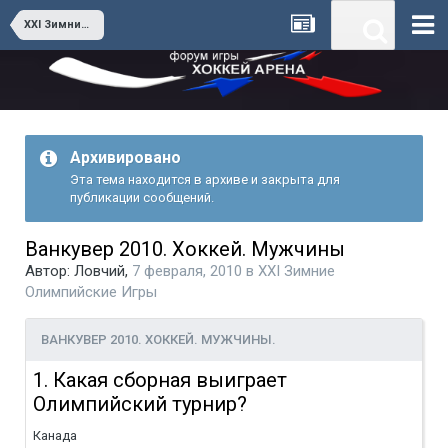
XXI Зимние Олимпийские Игры
Архивировано
Эта тема находится в архиве и закрыта для
публикации сообщений.
Ванкувер 2010. Хоккей. Мужчины
Автор:
Ловчий
,
7 февраля, 2010
в
XXI Зимние
Олимпийские Игры
ВАНКУВЕР 2010. ХОККЕЙ. МУЖЧИНЫ.
1. Какая сборная выиграет
Олимпийский турнир?
Канада