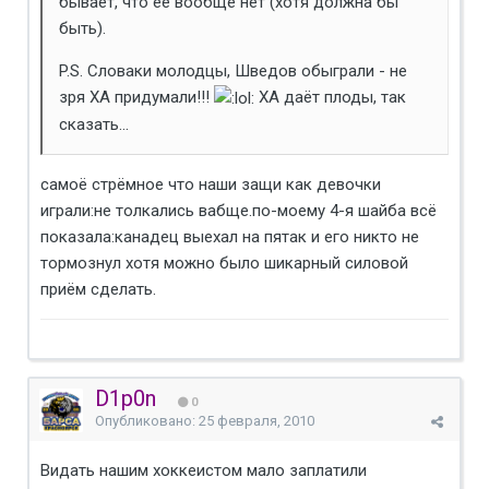
бывает, что её вообще нет (хотя должна бы
быть).
P.S. Словаки молодцы, Шведов обыграли - не
зря ХА придумали!!!
ХА даёт плоды, так
сказать...
самоё стрёмное что наши защи как девочки
играли:не толкались вабще.по-моему 4-я шайба всё
показала:канадец выехал на пятак и его никто не
тормознул хотя можно было шикарный силовой
приём сделать.
D1p0n
0
Опубликовано:
25 февраля, 2010
Видать нашим хоккеистом мало заплатили