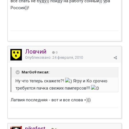
все спать не буду)) пойду на работу сонный)) ура
Россия))!
Ловчий
0
Опубликовано:
24 февраля, 2010
MarGo9 писал:
Ну что теперь скажете?!
Ягру и Ко срочно
требуется пачка свежих памперсов!!!
Латвия последняя - вот и все слова =)))
nikefest