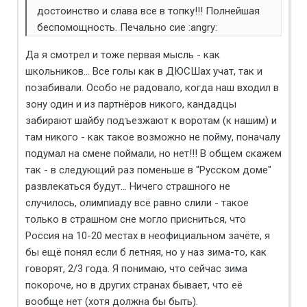
достоинство и слава все в топку!!! Полнейшая
беспомощность. Печально сие :angry:
Да я смотрел и тоже первая мысль - как
школьников... Все голы как в ДЮСШах учат, так и
позабивали. Особо не радовало, когда наш входил в
зону один и из партнёров никого, кандадцы
забирают шайбу подъезжают к воротам (к нашим) и
там никого - как такое возможно не пойму, поначалу
подумал на смене поймали, но нет!!! В общем скажем
так - в следующий раз поменьше в "Русском доме"
развлекаться будут... Ничего страшного не
случилось, олимпиаду всё равно слили - такое
только в страшном сне могло присниться, что
Россия на 10-20 местах в неофициальном зачёте, я
бы ещё понял если б летняя, но у наз зима-то, как
говорят, 2/3 года. Я понимаю, что сейчас зима
покороче, но в других странах бывает, что её
вообще нет (хотя должна бы быть).