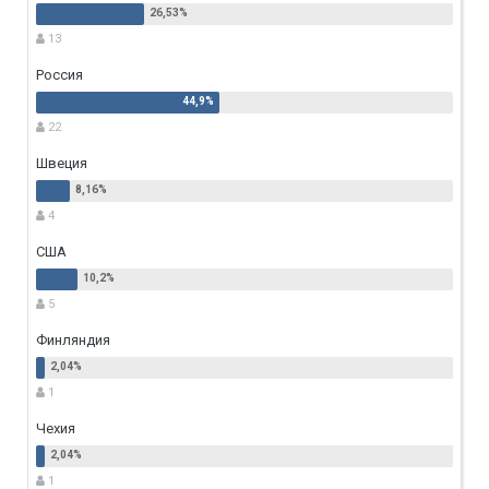
13
Россия
22
Швеция
4
США
5
Финляндия
1
Чехия
1