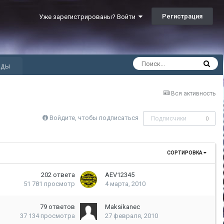
Регистрация
Уже зарегистрированы? Войти
ады
Вся активность
Войдите, чтобы подписаться
Подписчики
0
СОРТИРОВКА
202
ответа
AEV12345
51 781
просмотр
4 марта, 2010
79
ответов
Maksikanec
37 134
просмотра
27 февраля, 2010