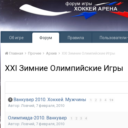
Об игре
Форум
Правила
Пользователи
Главная
Прочее
Архив
XXI Зимние Олимпийские Игры
XXI Зимние Олимпийские Игры
Ванкувер 2010. Хоккей. Мужчины
1
2
3
4
9
Автор:
Ловчий
,
7 февраля, 2010
Олимпиада-2010. Ванкувер
1
2
3
4
Автор:
Ловчий
,
7 февраля, 2010