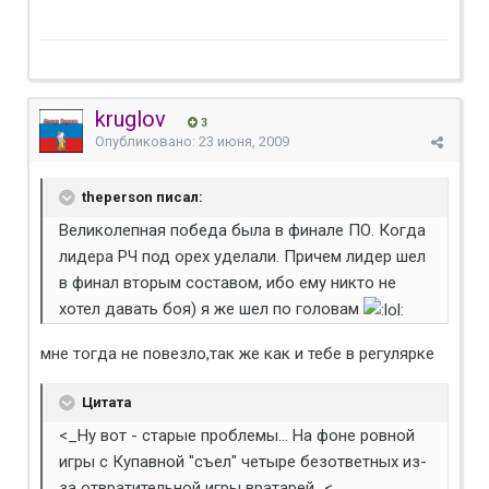
kruglov
3
Опубликовано:
23 июня, 2009
theperson писал:
Великолепная победа была в финале ПО. Когда
лидера РЧ под орех уделали. Причем лидер шел
в финал вторым составом, ибо ему никто не
хотел давать боя) я же шел по головам
мне тогда не повезло,так же как и тебе в регулярке
Цитата
<_Ну вот - старые проблемы... На фоне ровной
игры с Купавной "съел" четыре безответных из-
за отвратительной игры вратарей...<