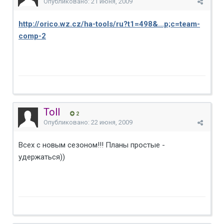
Опубликовано:
21 июня, 2009
http://orico.wz.cz/ha-tools/ru?t1=498&...p;c=team-
comp-2
Toll
2
Опубликовано:
22 июня, 2009
Всех с новым сезоном!!! Планы простые -
удержаться))