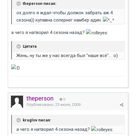
theperson писал:
ох долго я ждал чтобы должок забрать аж 4
сезона)) купавна сопернег намбер адин.
а чего я натворил 4 сезона назад?
Цитата
Жень, ну ты же у нас всегда был "наше всё"... :о)
theperson
0
Опубликовано:
23 июня, 2009
kruglov писал:
а чего я натворил 4 сезона назад?