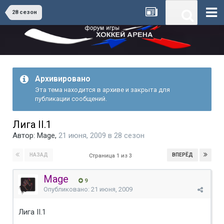
28 сезон
Архивировано
Эта тема находится в архиве и закрыта для
публикации сообщений.
Лига II.1
Автор:
Mage
,
21 июня, 2009
в
28 сезон
НАЗАД
ВПЕРЁД
Страница 1 из 3
Mage
9
Опубликовано:
21 июня, 2009
Лига II.1