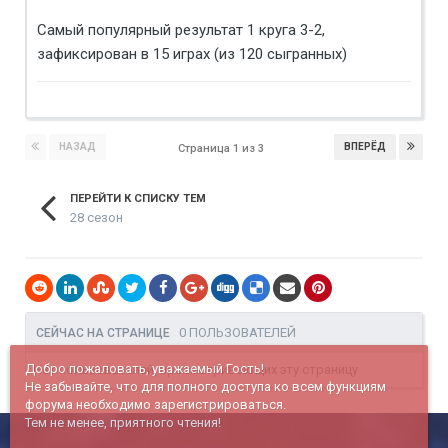
Самый популярный результат 1 круга 3-2,
зафиксирован в 15 играх (из 120 сыгранных)
НАЗАД
ВПЕРЁД
Страница 1 из 3
ПЕРЕЙТИ К СПИСКУ ТЕМ
28 сезон
0 ПОЛЬЗОВАТЕЛЕЙ
СЕЙЧАС НА СТРАНИЦЕ
Добро пожаловать, уважаемый Гость!
Нет пользователей, просматривающих эту страницу
Не забывайте, что для полного доступа ко всем функциям
форума необходимо зарегистрироваться.
Тем не менее, приятного чтения!
© c 2005 г. Команда haportal.ru