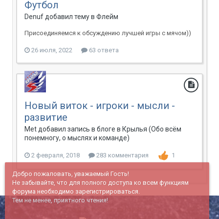
Футбол
Denuf добавил тему в
Флейм
Присоединяемся к обсуждению лучшей игры с мячом))
26 июля, 2022
63 ответа
Новый виток - игроки - мысли -
развитие
Met добавил запись в блоге в
Крылья (Обо всём
понемногу, о мыслях и команде)
2 февраля, 2018
283 комментария
1
Добро пожаловать, уважаемый Гость!
Не забывайте, что для полного доступа ко всем функциям
форума необходимо зарегистрироваться.
Тем не менее, приятного чтения!
© c 2005 г. Команда haportal.ru