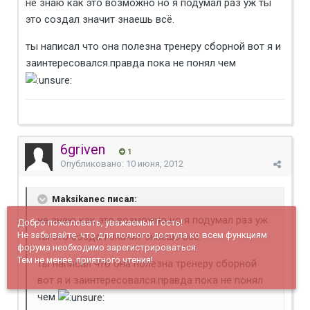
не знаю как это возможно но я подумал раз уж ты
это создал значит знаешь всё.
ты написал что она полезна тренеру сборной вот я и
заинтересовался.правда пока не понял чем
6griven
1
Опубликовано:
10 июня, 2012
Maksikanec писал:
не знаю как это возможно но я подумал раз уж
Добро пожаловать, уважаемый Гость!
Не забывайте, что для полного доступа ко всем функциям
ты это создал значит знаешь всё.
форума необходимо зарегистрироваться.
Тем не менее, приятного чтения!
ты написал что она полезна тренеру сборной
вот я и заинтересовался.правда пока не понял
чем