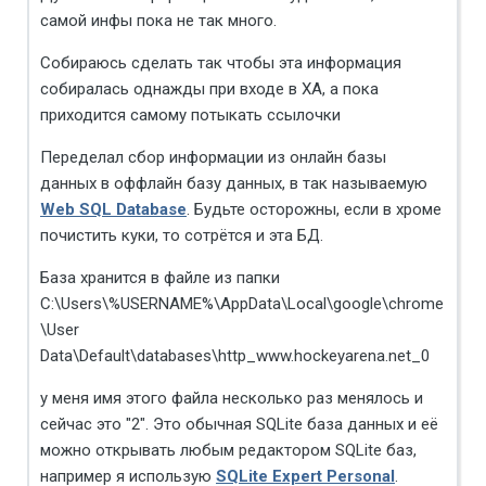
самой инфы пока не так много.
Собираюсь сделать так чтобы эта информация
собиралась однажды при входе в ХА, а пока
приходится самому потыкать ссылочки
Переделал сбор информации из онлайн базы
данных в оффлайн базу данных, в так называемую
Web SQL Database
. Будьте осторожны, если в хроме
почистить куки, то сотрётся и эта БД.
База хранится в файле из папки
C:\Users\%USERNAME%\AppData\Local\google\chrome
\User
Data\Default\databases\http_www.hockeyarena.net_0
у меня имя этого файла несколько раз менялось и
сейчас это "2". Это обычная SQLite база данных и её
можно открывать любым редактором SQLite баз,
например я использую
SQLite Expert Personal
.