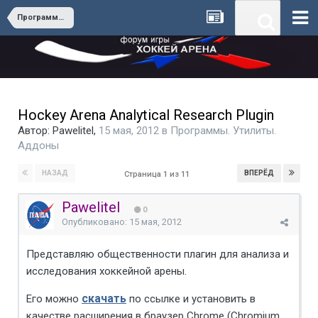
Программы. Утилиты. Аддоны
Hockey Arena Analytical Research Plugin
Автор:
Pawelitel
,
15 мая, 2012
в
Программы. Утилиты.
Аддоны
НАЗАД
ВПЕРЁД
Страница 1 из 11
Pawelitel
0
Опубликовано:
15 мая, 2012
Представляю общественности плагин для анализа и
исследования хоккейной арены.
скачать
Его можно
по ссылке и установить в
качестве расширения в браузер Chrome (Chromium ,