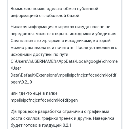
Возможно позже сделаю обмен публичной
информацией с глобальной базой.
Никакая информация о игроках никуда налево не
передается, можете открыть исходники и убедиться.
Сам плагин это zip-архив с исходниками, который
можно распаковать и почитать. После установки его
исходники доступны по пути
C:\Users\%USERNAME%\AppData\Local\google\chrome
\User
Data\Default\Extensions\mpeileipcfncjcnfdceddmklofdf
pgen\0.2_0
или где-то ещё в папке
mpeileipcfncjcnfdceddmklofdfpgen
2)в процессе разработка странички с графиками
роста скиллов, графики тренек и другие. Наверняка
будет готово в грядущей 0.2.1