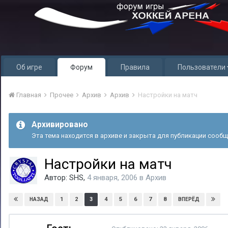
Об игре
Форум
Правила
Пользователи
Главная
Прочее
Архив
Архив
Настройки на матч
Архивировано
Эта тема находится в архиве и закрыта для публикации сообщ
Настройки на матч
Автор:
SHS
,
4 января, 2006
в
Архив
1
2
3
4
5
6
7
8
НАЗАД
ВПЕРЁД