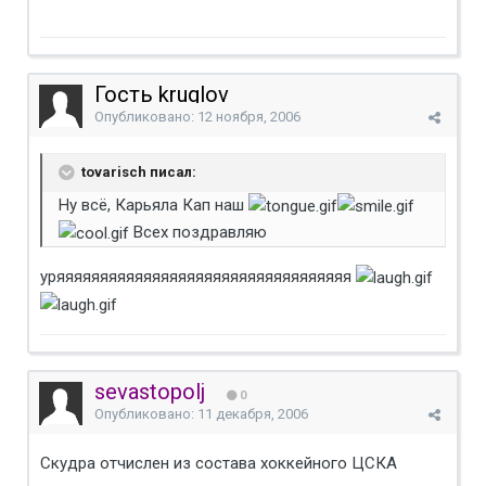
Гость kruglov
Опубликовано:
12 ноября, 2006
tovarisch писал:
Ну всё, Карьяла Кап наш
Всех поздравляю
уряяяяяяяяяяяяяяяяяяяяяяяяяяяяяяяяяя
sevastopolj
0
Опубликовано:
11 декабря, 2006
Скудра отчислен из состава хоккейного ЦСКА