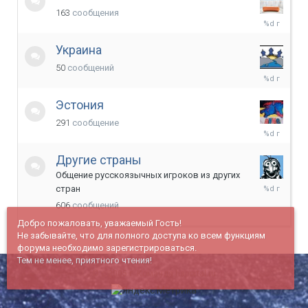
163
сообщения
7
декабря,
2012
Украина
50
сообщений
6
июля,
2015
Эстония
291
сообщение
8
января,
2021
Другие страны
Общение русскоязычных игроков из других
6
стран
декабря,
606
сообщений
2021
Добро пожаловать, уважаемый Гость!
Не забывайте, что для полного доступа ко всем функциям
форума необходимо зарегистрироваться.
Тем не менее, приятного чтения!
© c 2005 г. Команда haportal.ru