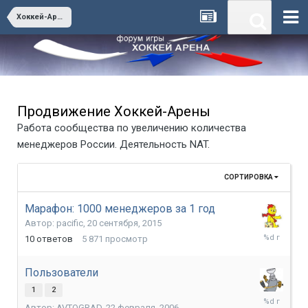
Хоккей-Арена. Игра и все о ней
Продвижение Хоккей-Арены
Работа сообщества по увеличению количества
менеджеров России. Деятельность NAT.
СОРТИРОВКА
Марафон: 1000 менеджеров за 1 год
Автор:
pacific
,
20 сентября, 2015
24
10
ответов
5 871
просмотр
апреля,
2019
Пользователи
1
2
16
Автор:
AVTOGRAD
,
22 февраля, 2006