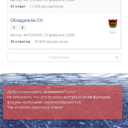
мая,
2014
41
ответ
11 076
просмотров
Обладатели СН
1
2
13
Автор:
AVTOGRAD
,
22 февраля, 2006
декабря,
2008
45
ответов
10 029
просмотров
Подписчики
0
© c 2005 г. Команда haportal.ru
Добро пожаловать, уважаемый Гость!
Не забывайте, что для полного доступа ко всем функциям
форума необходимо зарегистрироваться.
Тем не менее, приятного чтения!