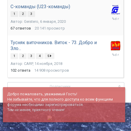
С-команды (U23-команды)
1
2
3
8
Автор:
Geistero
,
6 января, 2020
апреля,
2023
67
ответов
20 141
просмотр
Тусняк виточников. Виток - 73. Добро и
Зло...
19
1
2
3
4
5
февраля,
Автор:
CARP
,
14 ноября, 2018
2019
102
ответа
14 908
просмотров
Подписчики
0
Добро пожаловать, уважаемый Гость!
Не забывайте, что для полного доступа ко всем функциям
форума необходимо зарегистрироваться.
Тем не менее, приятного чтения!
© c 2005 г. Команда haportal.ru