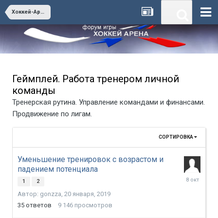
Хоккей-Арена. Игра и все о ней
Геймплей. Работа тренером личной
команды
Тренерская рутина. Управление командами и финансами.
Продвижение по лигам.
СОРТИРОВКА
Уменьшение тренировок с возрастом и
падением потенциала
8
1
2
октября,
Автор:
gonzza
,
20 января, 2019
2025
35
ответов
9 146
просмотров