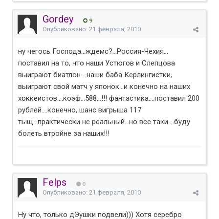
Gordey
9
Опубликовано:
21 февраля, 2010
ну чегось Господа...ждемс?...Россия-Чехия...
поставил на то, что наши Устюгов и Слепцова
выиграют биатлон....наши баба Керлингистки,
выиграют свой матч у японок...и конечно на наших
хоккеистов....коэф...588...!!! фантастика....поставил 200
рублей....конечно, шанс вигрыша 117
тыщ...практически не реальный...но все таки....буду
болеть втройне за наших!!!
Felps
0
Опубликовано:
21 февраля, 2010
Ну что, только дЭушки подвели))) Хотя серебро