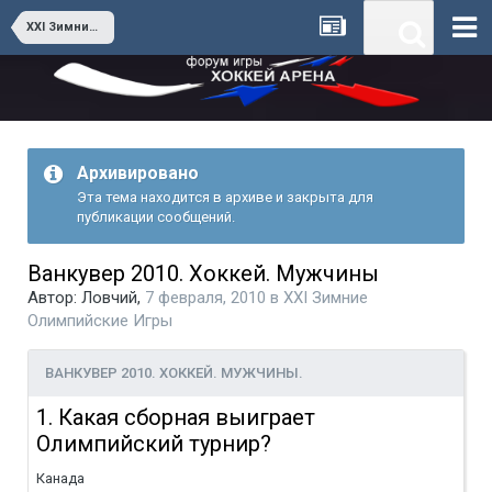
XXI Зимние Олимпийские Игры
Архивировано
Эта тема находится в архиве и закрыта для
публикации сообщений.
Ванкувер 2010. Хоккей. Мужчины
Автор:
Ловчий
,
7 февраля, 2010
в
XXI Зимние
Олимпийские Игры
ВАНКУВЕР 2010. ХОККЕЙ. МУЖЧИНЫ.
1. Какая сборная выиграет
Олимпийский турнир?
Канада