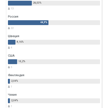
13
Россия
22
Швеция
4
США
5
Финляндия
1
Чехия
1