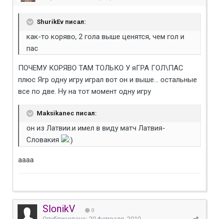
ShurikEv писал:
как-то коряво, 2 гола выше ценятся, чем гол и
пас
ПОЧЕМУ КОРЯВО ТАМ ТОЛЬКО У яГРА ГОЛ\ПАС
плюс Ягр одну игру играл вот он и выше... остальные
все по две. Ну на тот момент одну игру
Maksikanec писал:
он из Латвии.и имел в виду матч Латвия-
Словакия
аааа
SlonikV
0
Опубликовано:
20 февраля, 2010